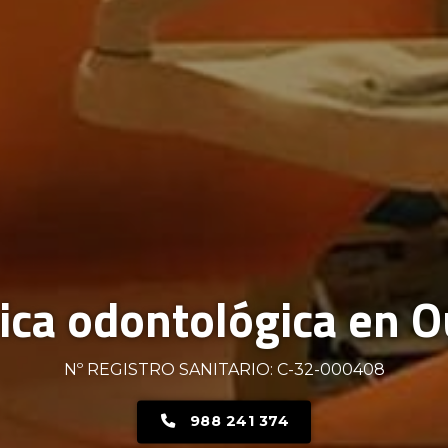
nica odontológica en 
Nº REGISTRO SANITARIO: C-32-000408
988 241 374